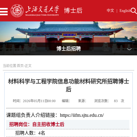
中文
|
English
博士后招聘
﹀
当前位置:
首页
>
正文
材料科学与工程学院信息功能材料研究所招聘博士
后
时间：2026年05月11日 00:00
编辑：
来源：
浏览次数：
83
次
课题组负责人介绍链接：https://iifm.sjtu.edu.cn/
招聘岗位：自主招收博士后
招聘人数：4 名