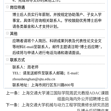
4、完成领导交办的其他工作。
岗位待遇
博士后人员实行年薪制，并按规定协助落户、子女入学
事宜，具体可咨询相关联系人。学校鼓励优秀博士后申
请各类基金和人才支持计划。
其他
应聘者请将个人简历、科研成果列表及代表性论文全文
等材料E-mail至联系人，邮件主题请注明“博士后应聘”，
后续将与申请人进行电话沟通和邀请面谈。
联系方式
联系人：周老师
TEL：请发送邮件至联系人邮箱； E-mail：
zhoushenghan@sjtu.edu.cn
联系地址：上海市闵行区东川路800号
上一条：
上海交通大学浦江国际学院周武元教授ADAC课题
组面向海内外公开招聘博士后
下一条：
上海交通大学机械与动力工程学院黄修长研究员团
队博士后招聘启事