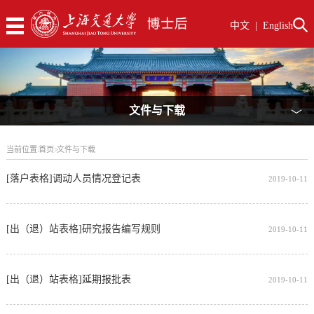
中文
|
English
文件与下载
﹀
当前位置:
首页
>
文件与下载
[落户表格]调动人员情况登记表
2019-10-11
[出（退）站表格]研究报告编写规则
2019-10-11
[出（退）站表格]延期报批表
2019-10-11