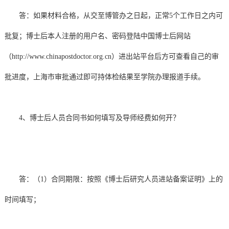
答：如果材料合格，从交至博管办之日起，正常5个工作日之内可
批复；博士后本人注册的用户名、密码登陆中国博士后网站
（http://www.chinapostdoctor.org.cn）进出站平台后方可查看自己的审
批进度，上海市审批通过即可持体检结果至学院办理报道手续。
4、博士后人员合同书如何填写及导师经费如何开？
答：（1）合同期限：按照《博士后研究人员进站备案证明》上的
时间填写；