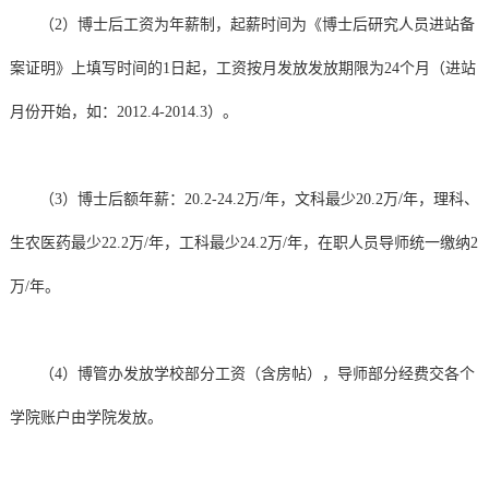
（2）博士后工资为年薪制，起薪时间为《博士后研究人员进站备
案证明》上填写时间的1日起，工资按月发放发放期限为24个月（进站
月份开始，如：2012.4-2014.3）。
（3）博士后额年薪：20.2-24.2万/年，文科最少20.2万/年，理科、
生农医药最少22.2万/年，工科最少24.2万/年，在职人员 导师统一缴纳2
万/年。
（4）博管办发放学校部分工资（含房帖），导师部分经费交各个
学院账户由学院发放。