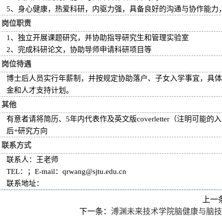
5、身心健康，热爱科研，内驱力强，具备良好的沟通与协作能力
岗位职责
1、独立开展课题研究，并协助指导研究生和管理实验室
2、完成科研论文，协助导师申请科研项目等
岗位待遇
博士后人员实行年薪制，并按规定协助落户、子女入学事宜，具体
金和人才支持计划。
其他
有意者请将简历、5年内代表作及英文版cover letter（注明
后+研究方向
联系方式
联系人：王老师
TEL：； E-mail：qrwang@sjtu.edu.cn
联系地址：
上一
下一条：
溥渊未来技术学院脑健康与脑技术中心