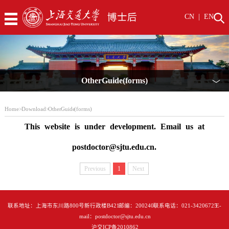
CN
|
EN
Other Guide (forms)
﹀
Home
>
Download
>
Other Guide (forms)
This website is under development. Email us at
postdoctor@sjtu.edu.cn.
Previous
1
Next
联系地址：上海市东川路800号新行政楼B421 邮编：200240 联系电话：021-34206725 E-
mail：postdoctor@sjtu.edu.cn
沪交ICP备2010862