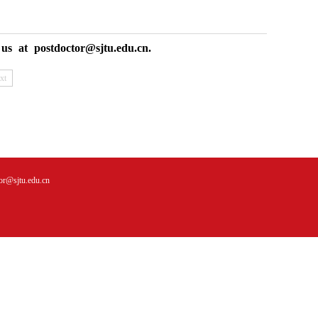
us at postdoctor@sjtu.edu.cn.
xt
jtu.edu.cn