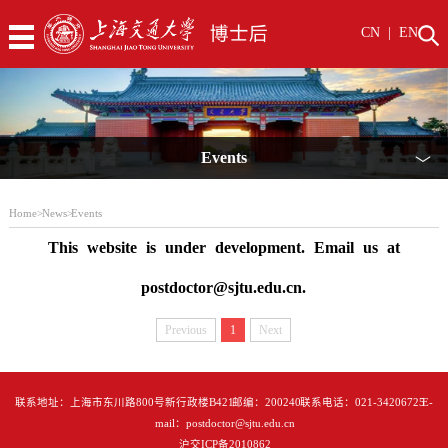
CN
|
EN
Events
﹀
Home
>
News
>
Events
This website is under development. Email us at
postdoctor@sjtu.edu.cn.
Previous
1
Next
联系地址：上海市东川路800号新行政楼B421 邮编：200240 联系电话：021-34206725 E-
mail：postdoctor@sjtu.edu.cn
沪交ICP备2010862