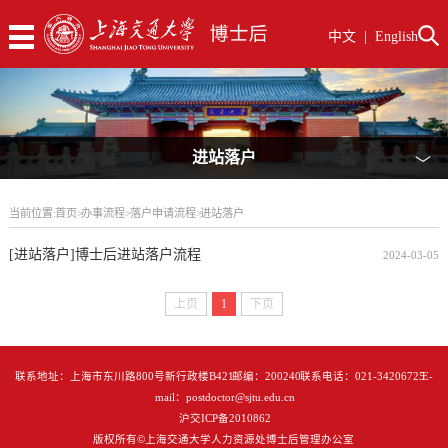
中文
|
English
进站落户
﹀
当前位置:
首页
>
办事流程
>
落户申请流程
>
进站落户
[进站落户]博士后进站落户流程
2024-03-05
上页
1
下页
联系地址：上海市东川路800号新行政楼B421 邮编：200240 联系电话：021-34206725 E-
mail：postdoctor@sjtu.edu.cn
沪交ICP备2010862
版权所有©上海交通大学人力资源处博士后管理办公室