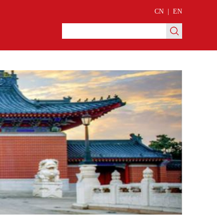
CN
|
EN