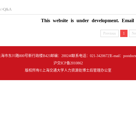
e
>
Q&A
This website is under development. Email 
Previous
1
Ne
川路800号新行政楼B421 邮编：200240 联系电话：021-34206725 E-mail：postdoctor@s
沪交ICP备2010862
版权所有©上海交通大学人力资源处博士后管理办公室