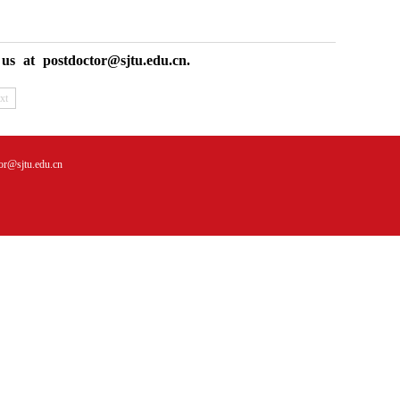
us at postdoctor@sjtu.edu.cn.
xt
jtu.edu.cn